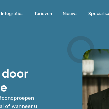
Integraties
Tarieven
Nieuws
Specialisa
 door
ie
efoonoproepen
aal of wanneer u