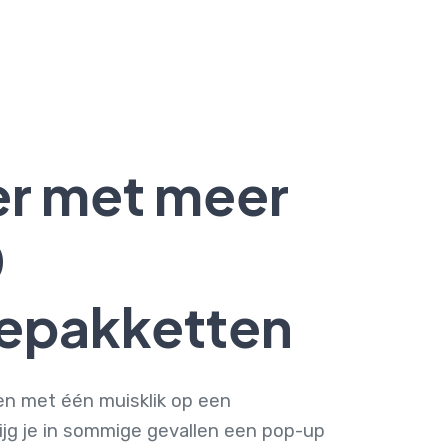
er met meer
0
epakketten
len met één muisklik op een
jg je in sommige gevallen een pop-up