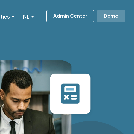
Admin Center
Demo
ties
NL