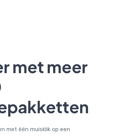
er met meer
0
epakketten
len met één muisklik op een