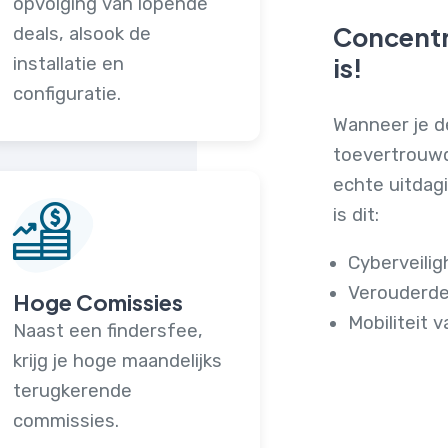
opvolging van lopende
Concentr
deals, alsook de
is!
installatie en
configuratie.
Wanneer je d
toevertrouwd
echte uitdag
is dit:
Cyberveilig
Verouderde
Hoge Comissies
Mobiliteit v
Naast een findersfee,
krijg je hoge maandelijks
terugkerende
commissies.