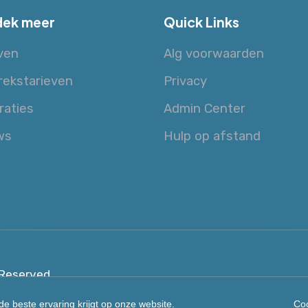
ek meer
Quick Links
ven
Alg voorwaarden
rekstarieven
Privacy
raties
Admin Center
ws
Hulp op afstand
 Reserved
e beste ervaring krijgt op onze website.
Coo