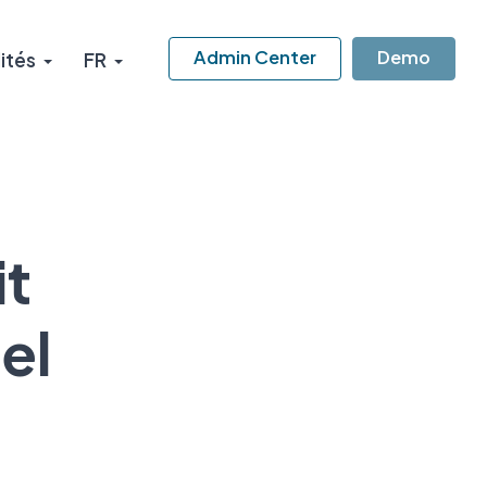
Admin Center
Demo
ités
FR
it
el