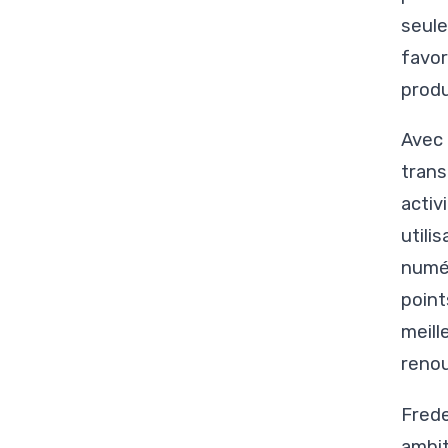
seule
favor
produ
Avec 
trans
activ
utili
numér
point
meill
renou
Frede
ambit