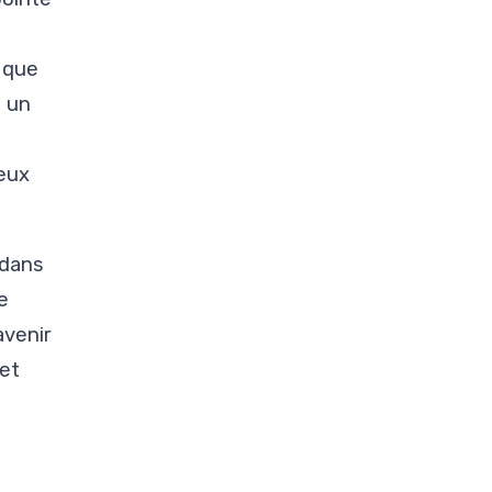
 que
t un
ieux
 dans
e
'avenir
 et