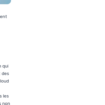
ment
n qui
t des
Cloud
s les
ns non