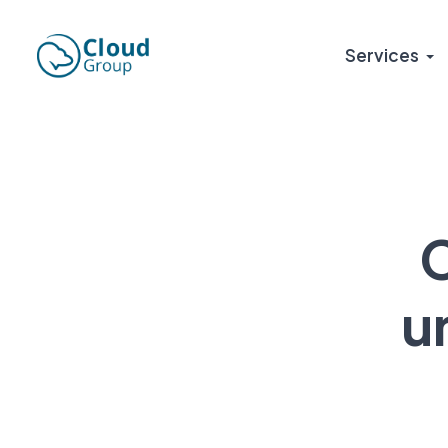
Services
C
u