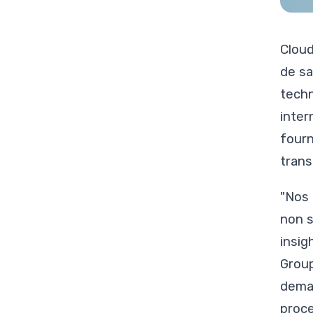
Cloud
de sa
techn
inter
fourn
trans
"Nos 
non s
insig
Group
deman
proce