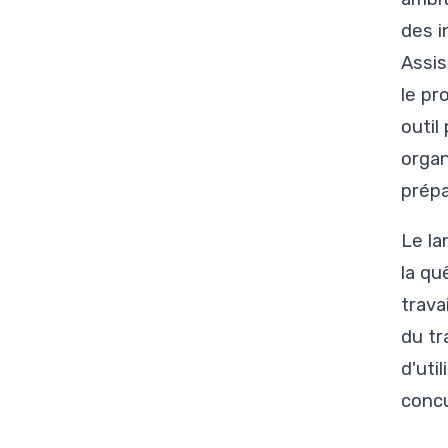
des i
Assis
le pr
outil
organ
prépa
Le la
la qu
travai
du tr
d'uti
concu