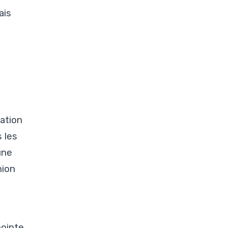
ais
ation
 les
une
nion
pointe